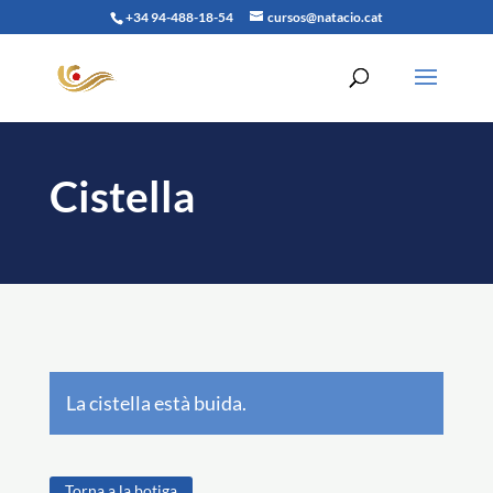
+34 94-488-18-54
cursos@natacio.cat
Cistella
La cistella està buida.
Torna a la botiga