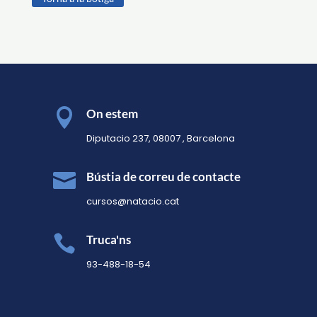

On estem
Diputacio 237, 08007 , Barcelona

Bústia de correu de contacte
cursos@natacio.cat

Truca'ns
93-488-18-54