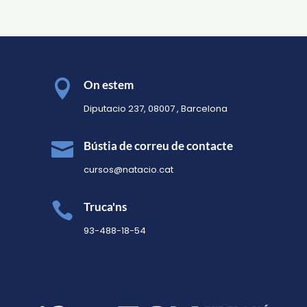

On estem
Diputacio 237, 08007 , Barcelona

Bústia de correu de contacte
cursos@natacio.cat

Truca'ns
93-488-18-54