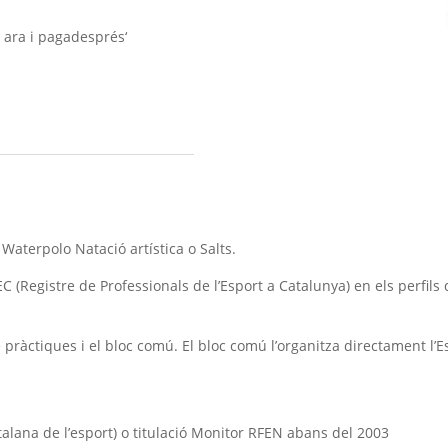
 ara i paga
després
‘
 Waterpolo Natació artística o Salts.
C (Registre de Professionals de l’Esport a Catalunya) en els perfils 
pràctiques i el bloc comú. El bloc comú l’organitza directament l’E
 Catalana de l’esport) o titulació Monitor RFEN abans del 2003