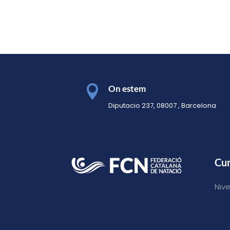

On estem
Diputacio 237, 08007 , Barcelona
Cu
Nivel