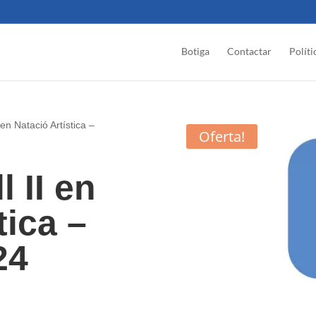
Botiga
Contactar
Políti
 en Natació Artística –
Oferta!
l II en
tica –
24