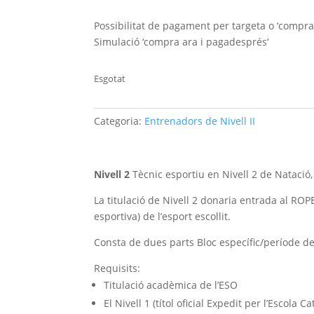
preu
preu
original
actual
Possibilitat
de pagament per targeta o ‘compra
era:
és:
Simulació ‘compra ara i paga
després
‘
835,00 €.
0,00 €.
Esgotat
Categoria:
Entrenadors de Nivell II
Nivell 2
Tècnic esportiu en Nivell 2 de Natació,
La titulació de Nivell 2 donaria entrada al ROPE
esportiva) de l’esport escollit.
Consta de dues parts Bloc específic/període de 
Requisits:
Titulació acadèmica de l’ESO
El Nivell 1 (títol oficial Expedit per l’Escola