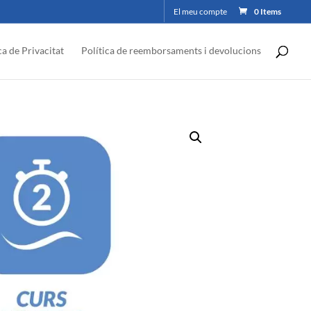
El meu compte
0 Items
ca de Privacitat
Política de reemborsaments i devolucions