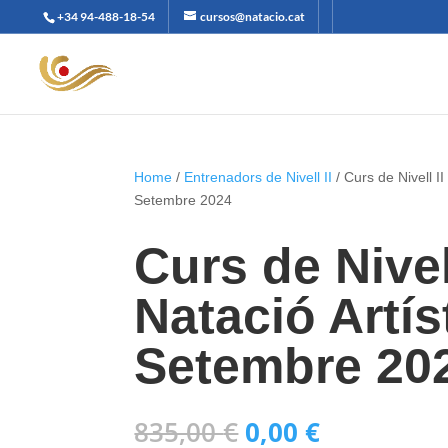
+34 94-488-18-54
cursos@natacio.cat
Home
/
Entrenadors de Nivell II
/ Curs de Nivell II
Setembre 2024
Curs de Nivel
Natació Artís
Setembre 20
El
El
835,00
€
0,00
€