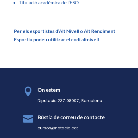
Titulació acadèmica de l’ESO
Per els esportistes d’Alt Nivell o Alt Rendiment
Esportiu podeu utilitzar el codi altnivell

On estem
Diputacio 237, 08007 , Barcelona

Bústia de correu de contacte
cursos@natacio.cat