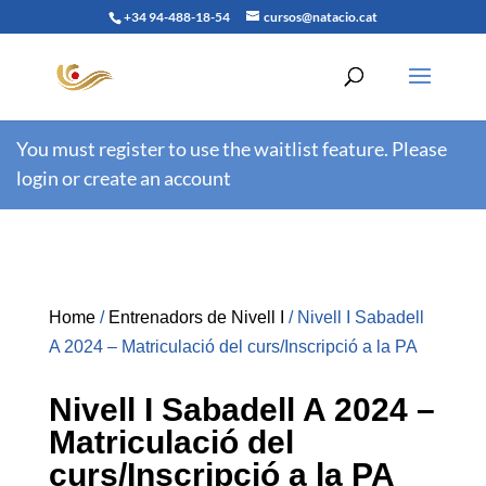
+34 94-488-18-54
cursos@natacio.cat
You must register to use the waitlist feature. Please
login or create an account
Home
/
Entrenadors de Nivell I
/ Nivell I Sabadell
A 2024 – Matriculació del curs/Inscripció a la PA
Nivell I Sabadell A 2024 –
Matriculació del
curs/Inscripció a la PA